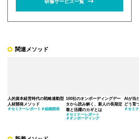
研修サービス一覧
関連メソッド
人的資本経営時代の戦略連動型
100社のオンボーディングデー
AIが
人材開発メソッド
タから読み解く、新人の長期定
どう育
セミナーレポート
組織開発
セミナ
着と活躍のカギとは
セミナーレポート
オンボーディング