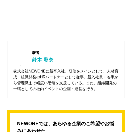
著者
鈴木 彩奈
鈴木 彩
株式会社NEWONEに新卒入社。研修をメインとして、人材育
奈"
成・組織開発のHRパートナーとして従事。新入社員・若手か
ら管理職まで幅広い階層を支援している。また、組織開発の
width="1
一環としての社内イベントの企画・運営を行う。
04"
height="
104">
NEWONEでは、あらゆる企業のご希望やお悩
みにあわせた