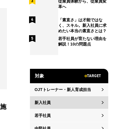
従業員体験から、従業員変
革へ
「素直さ」は才能ではな
く、スキル。新入社員に求
めたい本当の素直さとは？
若手社員が育たない理由を
解説！10の問題点
TARGET
対象
OJTトレーナー・新人育成担当
新入社員
施
若手社員
中堅社員