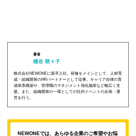
著者
桶谷 萌々子
桶谷
株式会社NEWONEに新卒入社。研修をメインとして、人材育
成・組織開発のHRパートナーとして従事。キャリア自律の育
萌々子"
成体系構築や、管理職のマネジメント強化施策など幅広く支
width="1
援。また、組織開発の一環としての社内イベントの企画・運
04"
営を行う。
height="
104">
NEWONEでは、あらゆる企業のご希望やお悩