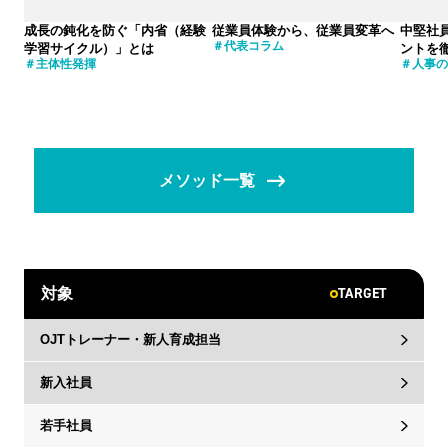
成長の鈍化を防ぐ「内省（経験
従業員体験から、従業員変革へ
中堅社
代表コラム
学習サイクル）」とは
ントを
主体性発揮
人事の
メソッド一覧
TARGET
対象
OJTトレーナー・新人育成担当
新入社員
若手社員