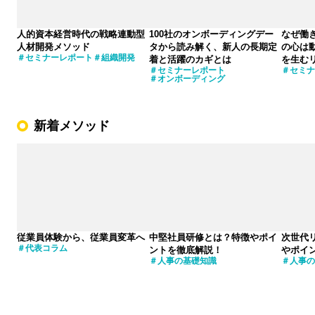
人的資本経営時代の戦略連動型
100社のオンボーディングデー
なぜ働
人材開発メソッド
タから読み解く、新人の長期定
の心は
セミナーレポート
組織開発
着と活躍のカギとは
を生む
セミナーレポート
セミナ
オンボーディング
新着メソッド
従業員体験から、従業員変革へ
中堅社員研修とは？特徴やポイ
次世代
代表コラム
ントを徹底解説！
やポイ
人事の基礎知識
人事の