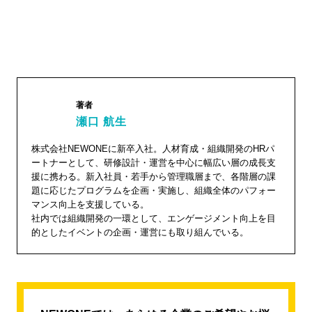
著者
瀬口 航生
瀬口 航
株式会社NEWONEに新卒入社。人材育成・組織開発のHRパ
ートナーとして、研修設計・運営を中心に幅広い層の成長支
生"
援に携わる。新入社員・若手から管理職層まで、各階層の課
width="1
題に応じたプログラムを企画・実施し、組織全体のパフォー
04"
マンス向上を支援している。
社内では組織開発の一環として、エンゲージメント向上を目
height="
的としたイベントの企画・運営にも取り組んでいる。
104">