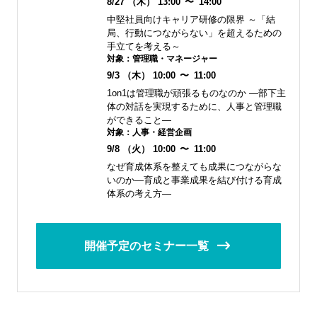
8/27
（木）
13:00
〜
14:00
中堅社員向けキャリア研修の限界 ～「結
局、行動につながらない」を超えるための
手立てを考える～
対象：
管理職・マネージャー
9/3
（木）
10:00
〜
11:00
1on1は管理職が頑張るものなのか ―部下主
体の対話を実現するために、人事と管理職
ができること―
対象：
人事・経営企画
9/8
（火）
10:00
〜
11:00
なぜ育成体系を整えても成果につながらな
いのか―育成と事業成果を結び付ける育成
体系の考え方―
開催予定のセミナー一覧