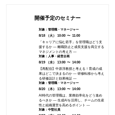
開催予定のセミナー
対象：
管理職・マネージャー
8/18
（火）
10:00
〜
11:00
「キャリアに悩む若手」を管理職はどう支
援するか ― 離職防止と成長支援を両立する
マネジメントの考え方 ―
対象：
人事・経営企画
8/19
（水）
13:00
〜
14:00
【再配信】中原淳教授と考える！育成の成
果はどこで決まるのか ― 研修転移から考え
る研修設計と効果検証 ―
対象：
管理職・マネージャー
8/20
（木）
13:00
〜
14:00
AI時代の管理職は、業務効率化をどう進め
るべきか ― 生成AIを活用し、チームの生産
性と組織運営を高めるポイント ―
対象：
中堅社員