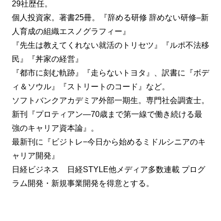
29社歴任。
個人投資家。著書25冊。『辞める研修 辞めない研修–新
人育成の組織エスノグラフィー』
『先生は教えてくれない就活のトリセツ』『ルポ不法移
民』『丼家の経営』
『都市に刻む軌跡』『走らないトヨタ』、訳書に『ボデ
ィ＆ソウル』『ストリートのコード』など。
ソフトバンクアカデミア外部一期生。専門社会調査士。
新刊『プロティアン―70歳まで第一線で働き続ける最
強のキャリア資本論』。
最新刊に『ビジトレ−今日から始めるミドルシニアのキ
ャリア開発』
日経ビジネス 日経STYLE他メディア多数連載 プログ
ラム開発・新規事業開発を得意とする。