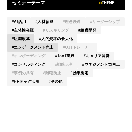
THEME
セミナーテーマ
AI活用
人材育成
理念浸透
リーダーシップ
主体性発揮
リスキリング
組織開発
組織改革
人的資本の最大化
エンゲージメント向上
OJTトレーナー
オンボーディング
1on1実践
キャリア開発
コンサルティング
戦略人事
マネジメント力向上
事例の共有
離職防止
効果測定
HRテック活用
その他