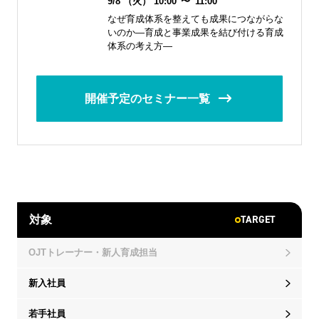
9/8
（火）
10:00
〜
11:00
なぜ育成体系を整えても成果につながらな
いのか―育成と事業成果を結び付ける育成
体系の考え方―
開催予定のセミナー一覧
TARGET
対象
OJTトレーナー・新人育成担当
新入社員
若手社員