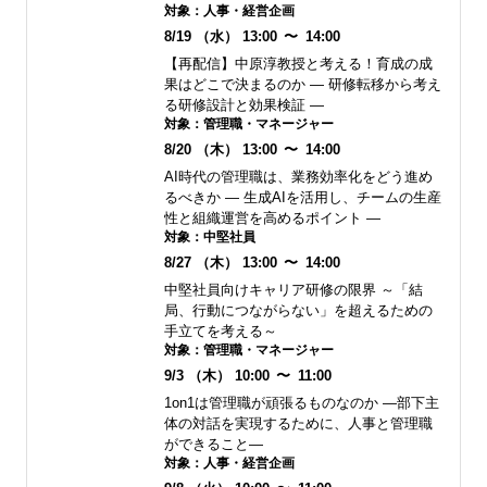
対象：
人事・経営企画
8/19
（水）
13:00
〜
14:00
【再配信】中原淳教授と考える！育成の成
果はどこで決まるのか ― 研修転移から考え
る研修設計と効果検証 ―
対象：
管理職・マネージャー
8/20
（木）
13:00
〜
14:00
AI時代の管理職は、業務効率化をどう進め
るべきか ― 生成AIを活用し、チームの生産
性と組織運営を高めるポイント ―
対象：
中堅社員
8/27
（木）
13:00
〜
14:00
中堅社員向けキャリア研修の限界 ～「結
局、行動につながらない」を超えるための
手立てを考える～
対象：
管理職・マネージャー
9/3
（木）
10:00
〜
11:00
1on1は管理職が頑張るものなのか ―部下主
体の対話を実現するために、人事と管理職
ができること―
対象：
人事・経営企画