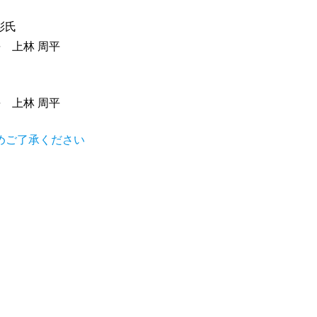
彰氏
上林 周平
上林 周平
めご了承ください