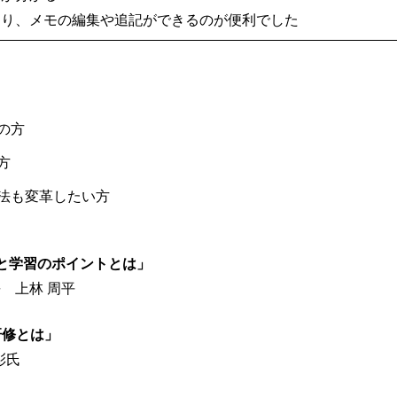
たり、メモの編集や追記ができるのが便利でした
の方
方
法も変革したい方
と学習のポイントとは」
上林 周平
研修とは」
彰氏