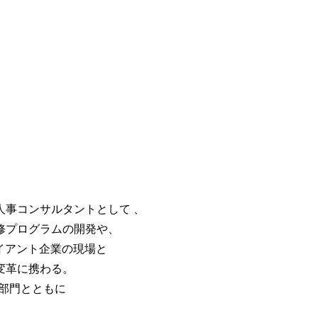
人事コンサルタントとして 、
修プログラムの開発や、
ライアント企業の現場と
変革に携わる。
部門とともに
。