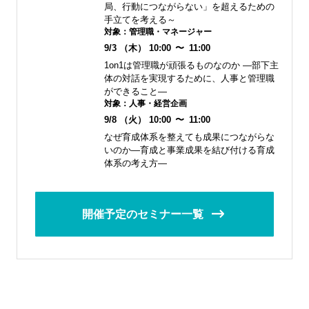
局、行動につながらない」を超えるための
手立てを考える～
対象：
管理職・マネージャー
9/3
（木）
10:00
〜
11:00
1on1は管理職が頑張るものなのか ―部下主
体の対話を実現するために、人事と管理職
ができること―
対象：
人事・経営企画
9/8
（火）
10:00
〜
11:00
なぜ育成体系を整えても成果につながらな
いのか―育成と事業成果を結び付ける育成
体系の考え方―
開催予定のセミナー一覧