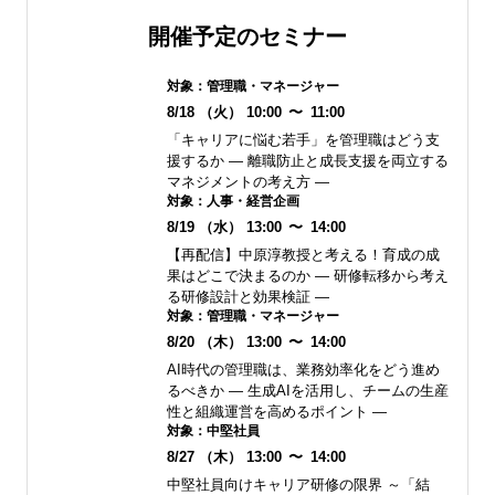
開催予定のセミナー
対象：
管理職・マネージャー
8/18
（火）
10:00
〜
11:00
「キャリアに悩む若手」を管理職はどう支
援するか ― 離職防止と成長支援を両立する
マネジメントの考え方 ―
対象：
人事・経営企画
8/19
（水）
13:00
〜
14:00
【再配信】中原淳教授と考える！育成の成
果はどこで決まるのか ― 研修転移から考え
る研修設計と効果検証 ―
対象：
管理職・マネージャー
8/20
（木）
13:00
〜
14:00
AI時代の管理職は、業務効率化をどう進め
るべきか ― 生成AIを活用し、チームの生産
性と組織運営を高めるポイント ―
対象：
中堅社員
8/27
（木）
13:00
〜
14:00
中堅社員向けキャリア研修の限界 ～「結