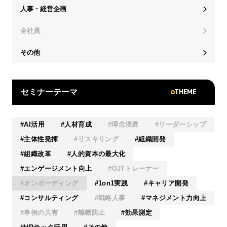
人事・経営企画
全社員
その他
THEME
セミナーテーマ
AI活用
人材育成
理念浸透
リーダーシップ
主体性発揮
リスキリング
組織開発
組織改革
人的資本の最大化
エンゲージメント向上
OJTトレーナー
オンボーディング
1on1実践
キャリア開発
コンサルティング
戦略人事
マネジメント力向上
事例の共有
離職防止
効果測定