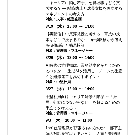
「キャリアに悩む若手」を管理職はどう支
援するか ― 離職防止と成長支援を両立する
マネジメントの考え方 ―
対象：
人事・経営企画
8/19
（水）
13:00
〜
14:00
【再配信】中原淳教授と考える！育成の成
果はどこで決まるのか ― 研修転移から考え
る研修設計と効果検証 ―
対象：
管理職・マネージャー
8/20
（木）
13:00
〜
14:00
AI時代の管理職は、業務効率化をどう進め
るべきか ― 生成AIを活用し、チームの生産
性と組織運営を高めるポイント ―
対象：
中堅社員
8/27
（木）
13:00
〜
14:00
中堅社員向けキャリア研修の限界 ～「結
局、行動につながらない」を超えるための
手立てを考える～
対象：
管理職・マネージャー
9/3
（木）
10:00
〜
11:00
1on1は管理職が頑張るものなのか ―部下主
体の対話を実現するために、人事と管理職