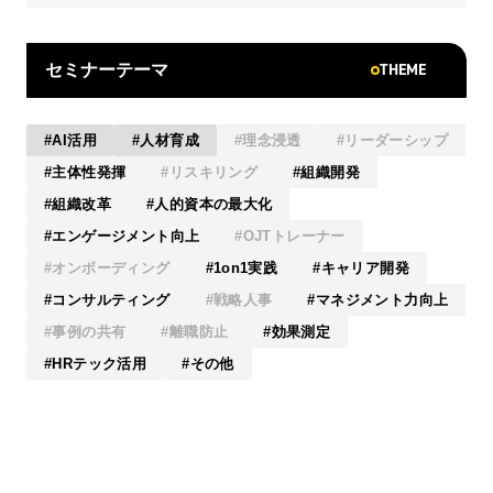
THEME
セミナーテーマ
AI活用
人材育成
理念浸透
リーダーシップ
主体性発揮
リスキリング
組織開発
組織改革
人的資本の最大化
エンゲージメント向上
OJTトレーナー
オンボーディング
1on1実践
キャリア開発
コンサルティング
戦略人事
マネジメント力向上
事例の共有
離職防止
効果測定
HRテック活用
その他