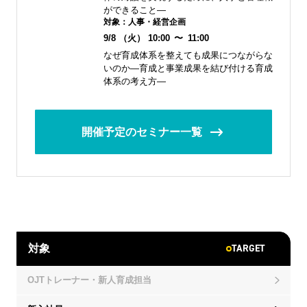
ができること―
対象：
人事・経営企画
9/8
（火）
10:00
〜
11:00
なぜ育成体系を整えても成果につながらな
いのか―育成と事業成果を結び付ける育成
体系の考え方―
開催予定のセミナー一覧
TARGET
対象
OJTトレーナー・新人育成担当