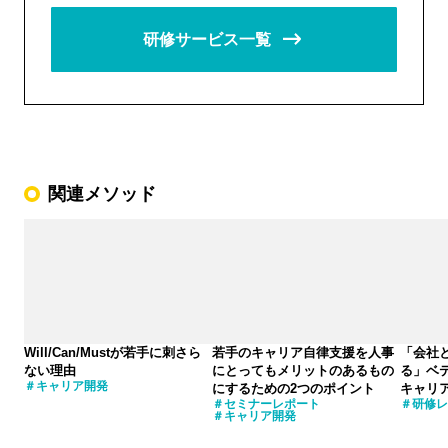
研修サービス一覧
関連メソッド
Will/Can/Mustが若手に刺さら
若手のキャリア自律支援を人事
「会社
ない理由
にとってもメリットのあるもの
る」ベ
キャリア開発
にするための2つのポイント
キャリ
セミナーレポート
研修レ
キャリア開発