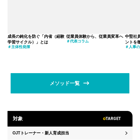
成長の鈍化を防ぐ「内省（経験
従業員体験から、従業員変革へ
中堅社
代表コラム
学習サイクル）」とは
ントを
主体性発揮
人事の
メソッド一覧
TARGET
対象
OJTトレーナー・新人育成担当