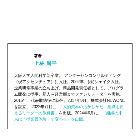
著者
上林 周平
上林 周
大阪大学人間科学部卒業。 アンダーセンコンサルティング
（現アクセンチュア）に入社。2002年、(株)シェイク入社。
平"
企業研修事業の立ち上げ、商品開発責任者として、プログラ
width="1
ム開発に従事。新人～経営層までファシリテーターを実施。
04"
2015年、代表取締役に就任。2017年9月、株式会社NEWONE
を設立。 2022年7月に、
「人的資本の活かしかた 組織を変
height="
えるリーダーの教科書」
を出版。2024年6月に、
『組織の未
104">
来は「従業員体験」で変わる』を出版。