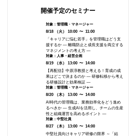
開催予定のセミナー
対象：
管理職・マネージャー
8/18
（火）
10:00
〜
11:00
「キャリアに悩む若手」を管理職はどう支
援するか ― 離職防止と成長支援を両立する
マネジメントの考え方 ―
対象：
人事・経営企画
8/19
（水）
13:00
〜
14:00
【再配信】中原淳教授と考える！育成の成
果はどこで決まるのか ― 研修転移から考え
る研修設計と効果検証 ―
対象：
管理職・マネージャー
8/20
（木）
13:00
〜
14:00
AI時代の管理職は、業務効率化をどう進め
るべきか ― 生成AIを活用し、チームの生産
性と組織運営を高めるポイント ―
対象：
中堅社員
8/27
（木）
13:00
〜
14:00
中堅社員向けキャリア研修の限界 ～「結