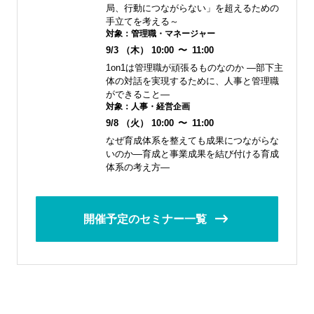
局、行動につながらない」を超えるための
手立てを考える～
対象：
管理職・マネージャー
9/3
（木）
10:00
〜
11:00
1on1は管理職が頑張るものなのか ―部下主
体の対話を実現するために、人事と管理職
ができること―
対象：
人事・経営企画
9/8
（火）
10:00
〜
11:00
なぜ育成体系を整えても成果につながらな
いのか―育成と事業成果を結び付ける育成
体系の考え方―
開催予定のセミナー一覧