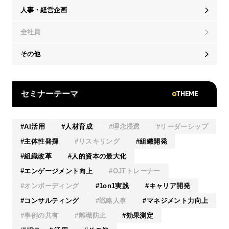
人事・経営企画
全社員
その他
THEME
セミナーテーマ
AI活用
人材育成
理念浸透
リーダーシップ
主体性発揮
リスキリング
組織開発
組織改革
人的資本の最大化
エンゲージメント向上
OJTトレーナー
オンボーディング
1on1実践
キャリア開発
コンサルティング
戦略人事
マネジメント力向上
事例の共有
離職防止
効果測定