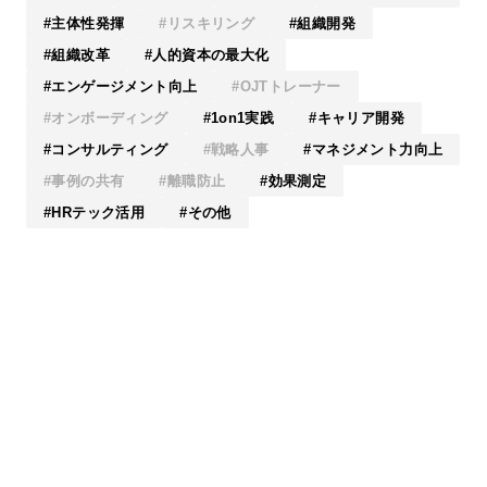
主体性発揮
リスキリング
組織開発
組織改革
人的資本の最大化
エンゲージメント向上
OJTトレーナー
オンボーディング
1on1実践
キャリア開発
コンサルティング
戦略人事
マネジメント力向上
事例の共有
離職防止
効果測定
HRテック活用
その他