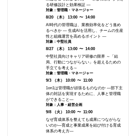
る研修設計と効果検証 ―
対象：
管理職・マネージャー
8/20
（木）
13:00
〜
14:00
AI時代の管理職は、業務効率化をどう進め
るべきか ― 生成AIを活用し、チームの生産
性と組織運営を高めるポイント ―
対象：
中堅社員
8/27
（木）
13:00
〜
14:00
中堅社員向けキャリア研修の限界 ～「結
局、行動につながらない」を超えるための
手立てを考える～
対象：
管理職・マネージャー
9/3
（木）
10:00
〜
11:00
1on1は管理職が頑張るものなのか ―部下主
体の対話を実現するために、人事と管理職
ができること―
対象：
人事・経営企画
9/8
（火）
10:00
〜
11:00
なぜ育成体系を整えても成果につながらな
いのか―育成と事業成果を結び付ける育成
体系の考え方―