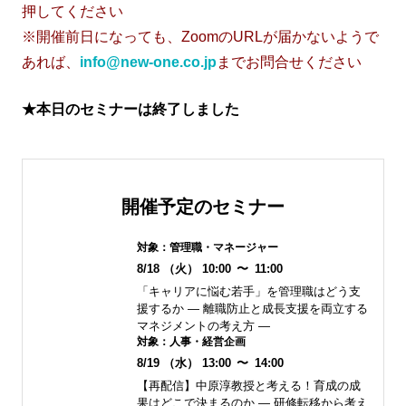
押してください
※開催前日になっても、ZoomのURLが届かないようで
あれば、
info@new-one.co.jp
までお問合せください
★本日のセミナーは終了しました
開催予定のセミナー
対象：
管理職・マネージャー
8/18
（火）
10:00
〜
11:00
「キャリアに悩む若手」を管理職はどう支
援するか ― 離職防止と成長支援を両立する
マネジメントの考え方 ―
対象：
人事・経営企画
8/19
（水）
13:00
〜
14:00
【再配信】中原淳教授と考える！育成の成
果はどこで決まるのか ― 研修転移から考え