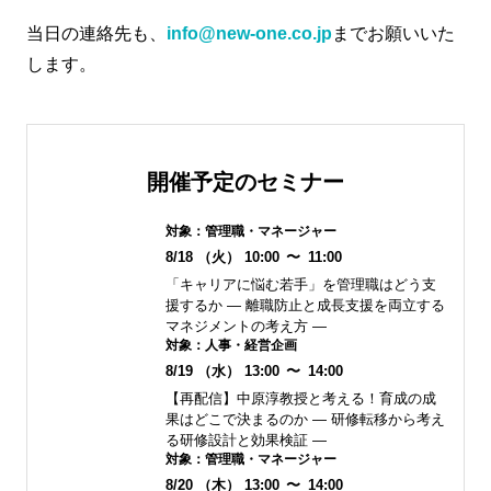
当日の連絡先も、
info@new-one.co.jp
までお願いいた
します。
開催予定のセミナー
対象：
管理職・マネージャー
8/18
（火）
10:00
〜
11:00
「キャリアに悩む若手」を管理職はどう支
援するか ― 離職防止と成長支援を両立する
マネジメントの考え方 ―
対象：
人事・経営企画
8/19
（水）
13:00
〜
14:00
【再配信】中原淳教授と考える！育成の成
果はどこで決まるのか ― 研修転移から考え
る研修設計と効果検証 ―
対象：
管理職・マネージャー
8/20
（木）
13:00
〜
14:00