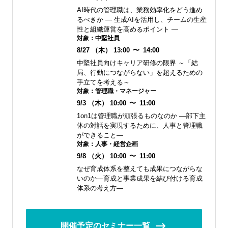
AI時代の管理職は、業務効率化をどう進め
るべきか ― 生成AIを活用し、チームの生産
性と組織運営を高めるポイント ―
対象：
中堅社員
8/27
（木）
13:00
〜
14:00
中堅社員向けキャリア研修の限界 ～「結
局、行動につながらない」を超えるための
手立てを考える～
対象：
管理職・マネージャー
9/3
（木）
10:00
〜
11:00
1on1は管理職が頑張るものなのか ―部下主
体の対話を実現するために、人事と管理職
ができること―
対象：
人事・経営企画
9/8
（火）
10:00
〜
11:00
なぜ育成体系を整えても成果につながらな
いのか―育成と事業成果を結び付ける育成
体系の考え方―
開催予定のセミナー一覧