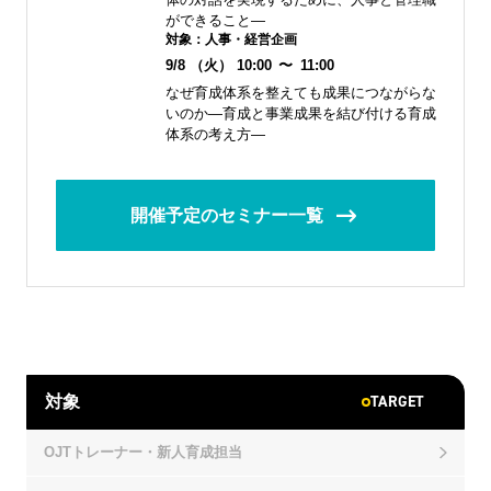
ができること―
対象：
人事・経営企画
9/8
（火）
10:00
〜
11:00
なぜ育成体系を整えても成果につながらな
いのか―育成と事業成果を結び付ける育成
体系の考え方―
開催予定のセミナー一覧
TARGET
対象
OJTトレーナー・新人育成担当