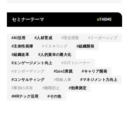
THEME
セミナーテーマ
AI活用
人材育成
理念浸透
リーダーシップ
主体性発揮
リスキリング
組織開発
組織改革
人的資本の最大化
エンゲージメント向上
OJTトレーナー
オンボーディング
1on1実践
キャリア開発
コンサルティング
戦略人事
マネジメント力向上
事例の共有
離職防止
効果測定
HRテック活用
その他