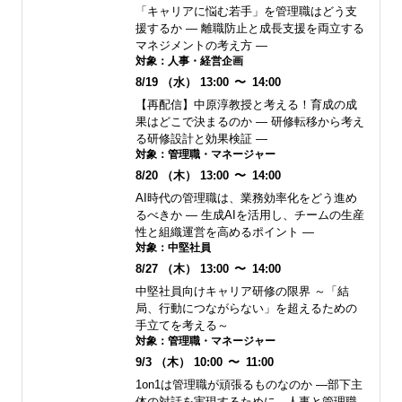
「キャリアに悩む若手」を管理職はどう支
援するか ― 離職防止と成長支援を両立する
マネジメントの考え方 ―
対象：
人事・経営企画
8/19
（水）
13:00
〜
14:00
【再配信】中原淳教授と考える！育成の成
果はどこで決まるのか ― 研修転移から考え
る研修設計と効果検証 ―
対象：
管理職・マネージャー
8/20
（木）
13:00
〜
14:00
AI時代の管理職は、業務効率化をどう進め
るべきか ― 生成AIを活用し、チームの生産
性と組織運営を高めるポイント ―
対象：
中堅社員
8/27
（木）
13:00
〜
14:00
中堅社員向けキャリア研修の限界 ～「結
局、行動につながらない」を超えるための
手立てを考える～
対象：
管理職・マネージャー
9/3
（木）
10:00
〜
11:00
1on1は管理職が頑張るものなのか ―部下主
体の対話を実現するために、人事と管理職