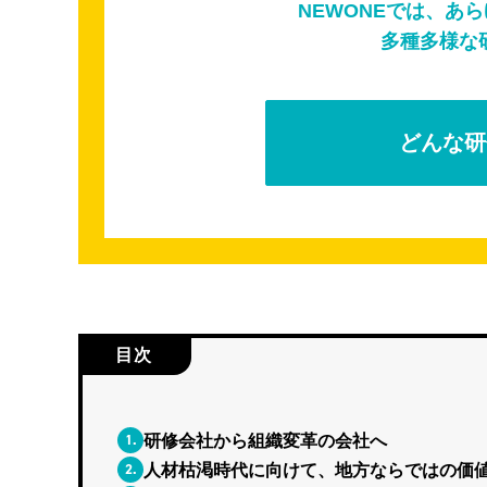
NEWONEでは、あ
多種多様な
どんな研
目次
1.
研修会社から組織変革の会社へ
2.
人材枯渇時代に向けて、地方ならではの価