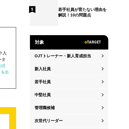
若手社員が育たない理由を
解説！10の問題点
TARGET
対象
ク入
OJTトレーナー・新人育成担当
ータ
の活
新入社員
』を出
若手社員
中堅社員
管理職候補
次世代リーダー