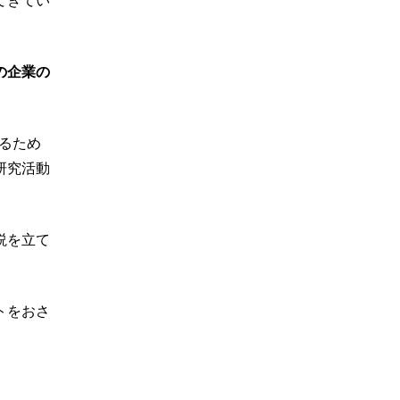
てきてい
の企業の
作るため
研究活動
説を立て
トをおさ