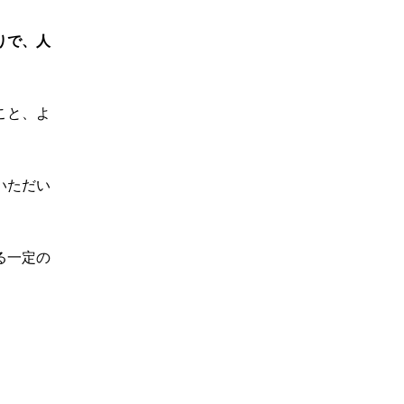
りで、人
こと、よ
いただい
る一定の