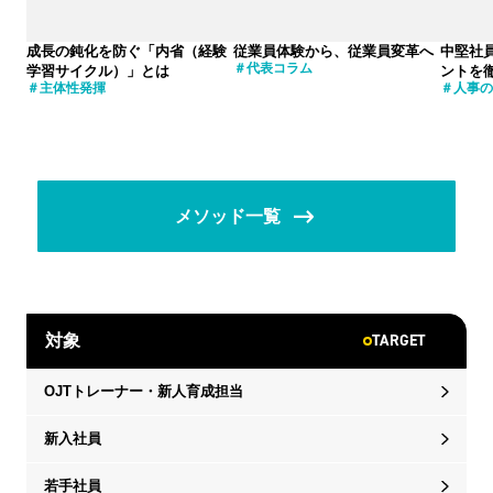
成長の鈍化を防ぐ「内省（経験
従業員体験から、従業員変革へ
中堅社
代表コラム
学習サイクル）」とは
ントを
主体性発揮
人事の
メソッド一覧
TARGET
対象
OJTトレーナー・新人育成担当
新入社員
若手社員