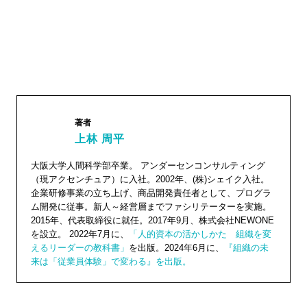
著者
上林 周平
上林 周
大阪大学人間科学部卒業。 アンダーセンコンサルティング
（現アクセンチュア）に入社。2002年、(株)シェイク入社。
平"
企業研修事業の立ち上げ、商品開発責任者として、プログラ
width="1
ム開発に従事。新人～経営層までファシリテーターを実施。
04"
2015年、代表取締役に就任。2017年9月、株式会社NEWONE
を設立。 2022年7月に、
「人的資本の活かしかた 組織を変
height="
えるリーダーの教科書」
を出版。2024年6月に、
『組織の未
104">
来は「従業員体験」で変わる』を出版。