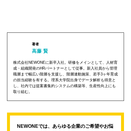
著者
高藤 賢
株式会社NEWONEに新卒入社。研修をメインとして、人材育
高藤 賢"
成・組織開発のHRパートナーとして従事。新入社員から管理
width="1
職層まで幅広い階層を支援し、階層連動施策、若手3ヶ年育成
04"
の担当経験を有する。理系大学院出身でデータ解析も得意と
し、社内では提案書集約システムの構築等、生産性向上にも
height="
取り組む。
104">
NEWONEでは、あらゆる企業のご希望やお悩