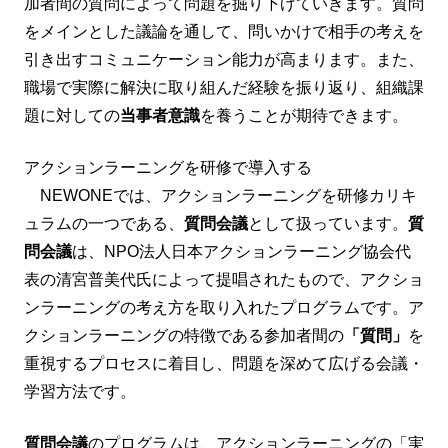
加者間の質問によって問題を掘り下げていきます。質問
をメインとした議論を通して、問いかけで相手の考えを
引き出すコミュニケーション能力が高まります。また、
職場で実際に解決に取り組んだ経験を振り返り、組織課
題に対しての
当事者意識
を養うことが期待できます。
アクションラーニングを研修で導入する
NEWONEでは、アクションラーニングを研修カリキ
ュラムの一つである、
質問会議
として扱っています。
質
問会議
は、NPO法人日本アクションラーニング協会代
表の清宮普美代氏によって提唱されたもので、アクショ
ンラーニングの考え方を取り入れたプログラムです。ア
クションラーニングの特徴である参加者間の
「質問」
を
重視するプロセスに着目し、問題を深めて広げる会議・
学習方法です。
質問会議
のプログラムは、アクションラーニングの「実