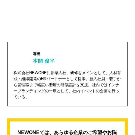
著者
本間 俊平
株式会社NEWONEに新卒入社。研修をメインとして、人材育
本間 俊
成・組織開発のHRパートナーとして従事。新入社員・若手か
平"
ら管理職まで幅広い階層の研修設計を支援。社内ではインナ
width="1
ーブランディングの一環として、社内イベントの企画を行っ
ている。
04"
height="
104">
NEWONEでは、あらゆる企業のご希望やお悩