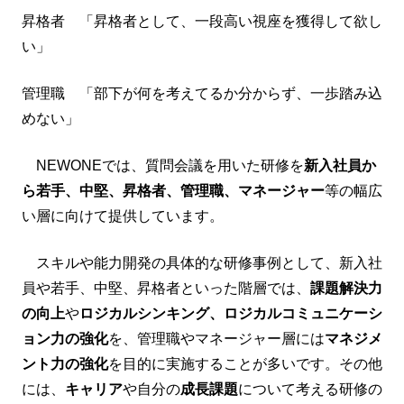
昇格者 「昇格者として、一段高い視座を獲得して欲し
い」
管理職 「部下が何を考えてるか分からず、一歩踏み込
めない」
NEWONEでは、質問会議を用いた研修を
新入社員か
ら若手、中堅、昇格者、管理職、マネージャー
等の幅広
い層に向けて提供しています。
スキルや能力開発の具体的な研修事例として、新入社
員や若手、中堅、昇格者といった階層では、
課題解決力
の向上
や
ロジカルシンキング、ロジカルコミュニケーシ
ョン力の強化
を、管理職やマネージャー層には
マネジメ
ント力の強化
を目的に実施することが多いです。その他
には、
キャリア
や自分の
成長課題
について考える研修の