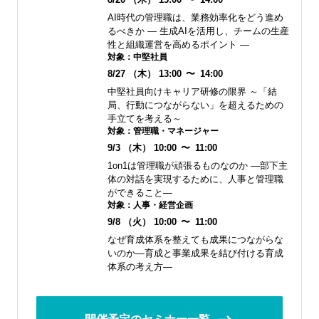
AI時代の管理職は、業務効率化をどう進め
るべきか ― 生成AIを活用し、チームの生産
性と組織運営を高めるポイント ―
対象：
中堅社員
8/27
（木）
13:00
〜
14:00
中堅社員向けキャリア研修の限界 ～「結
局、行動につながらない」を超えるための
手立てを考える～
対象：
管理職・マネージャー
9/3
（木）
10:00
〜
11:00
1on1は管理職が頑張るものなのか ―部下主
体の対話を実現するために、人事と管理職
ができること―
対象：
人事・経営企画
9/8
（火）
10:00
〜
11:00
なぜ育成体系を整えても成果につながらな
いのか―育成と事業成果を結び付ける育成
体系の考え方―