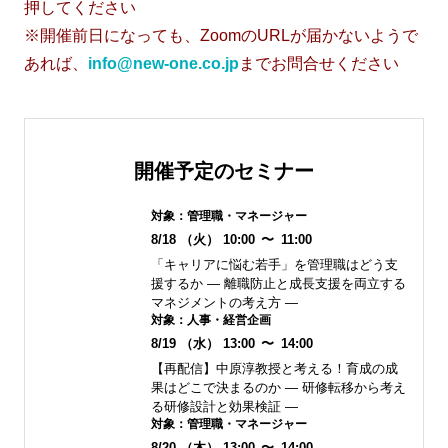
押してください
※開催前日になっても、ZoomのURLが届かないようで
あれば、
info@new-one.co.jp
までお問合せください
開催予定のセミナー
対象：
管理職・マネージャー
8/18
（火）
10:00
〜
11:00
「キャリアに悩む若手」を管理職はどう支
援するか ― 離職防止と成長支援を両立する
マネジメントの考え方 ―
対象：
人事・経営企画
8/19
（水）
13:00
〜
14:00
【再配信】中原淳教授と考える！育成の成
果はどこで決まるのか ― 研修転移から考え
る研修設計と効果検証 ―
対象：
管理職・マネージャー
8/20
（木）
13:00
〜
14:00