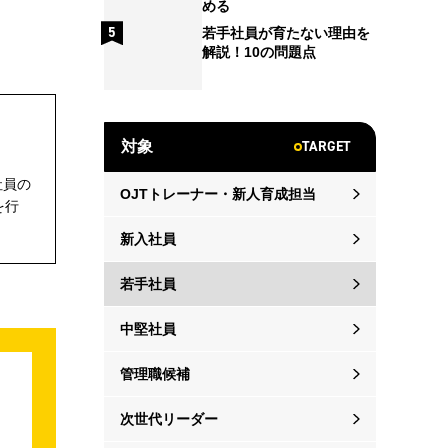
める
若手社員が育たない理由を
解説！10の問題点
TARGET
対象
社員の
OJTトレーナー・新人育成担当
を行
新入社員
若手社員
中堅社員
管理職候補
次世代リーダー