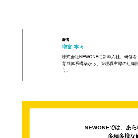
著者
増富 寧々
株式会社NEWONEに新卒入社。研修
育成体系構築から、管理職主導の組織
う。
増富 寧々"
width="104"
height="104">
NEWONEでは、あ
多種多様な