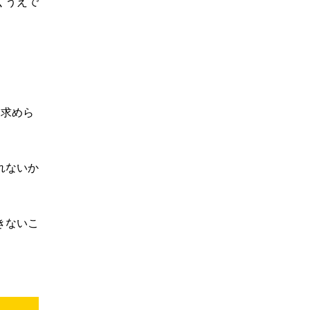
くうえで
を求めら
れないか
きないこ