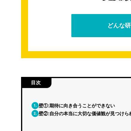
どんな研
目次
1.
壁①:期待に向き合うことができない
2.
壁②:自分の本当に大切な価値観が見つけら