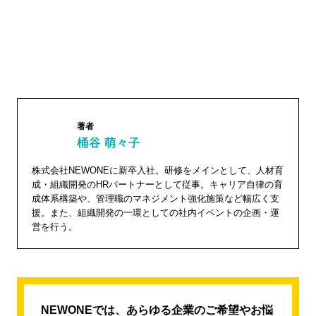
著者
桶谷 萌々子
桶谷
株式会社NEWONEに新卒入社。研修をメインとして、人材育
成・組織開発のHRパートナーとして従事。キャリア自律の育
萌々子"
成体系構築や、管理職のマネジメント強化施策など幅広く支
width="1
援。また、組織開発の一環としての社内イベントの企画・運
04"
営を行う。
height="
104">
NEWONEでは、あらゆる企業のご希望やお悩