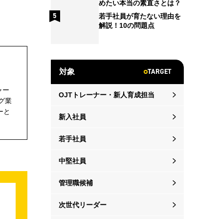
めたい本当の素直さとは？
若手社員が育たない理由を
解説！10の問題点
TARGET
対象
ャー
OJTトレーナー・新人育成担当
グ業
ーと
新入社員
若手社員
中堅社員
管理職候補
次世代リーダー