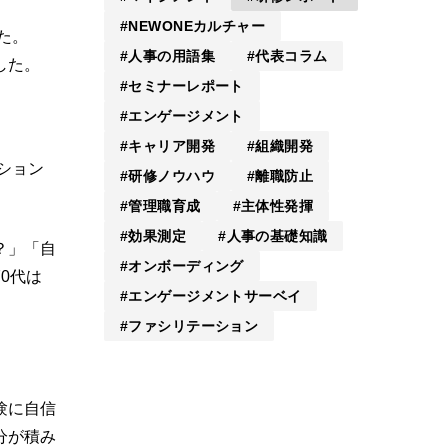
NEWONEカルチャー
た。
人事の用語集
代表コラム
した。
セミナーレポート
エンゲージメント
キャリア開発
組織開発
ション
研修ノウハウ
離職防止
管理職育成
主体性発揮
効果測定
人事の基礎知識
？」「自
オンボーディング
0代は
エンゲージメントサーベイ
ファシリテーション
験に自信
分が積み