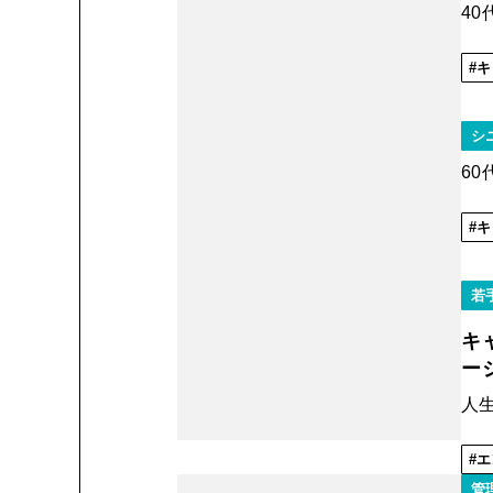
4
キ
シ
6
キ
若
キ
ー
人生
エ
管