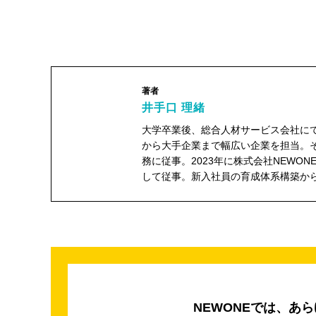
著者
井手口 理緒
大学卒業後、総合人材サービス会社に
から大手企業まで幅広い企業を担当。
務に従事。2023年に株式会社NEW
井手口 理緒"
して従事。新入社員の育成体系構築か
width="104"
height="104">
NEWONEでは、あ