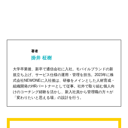
著者
掛井 柾樹
大学卒業後、新卒で通信会社に入社。モバイルブランドの新
掛井 柾
規立ち上げ、サービス仕様の運用・管理を担当。2023年に株
樹"
式会社NEWONEに入社後は、研修をメインとした人材育成・
組織開発のHRパートナーとして従事。社外で取り組む個人向
width="1
けのコーチング経験を活かし、新入社員から管理職の方々が
04"
「変わりたいと思える場」の設計を行う。
height="
104">