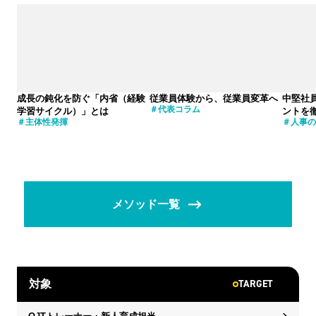
成長の鈍化を防ぐ「内省（経験
従業員体験から、従業員変革へ
中堅社
代表コラム
学習サイクル）」とは
ントを
主体性発揮
人事の
メソッド一覧
TARGET
対象