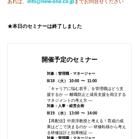
あれば、
info@new-one.co.jp
までお問合せください
★本日のセミナーは終了しました
開催予定のセミナー
対象：
管理職・マネージャー
8/18
（火）
10:00
〜
11:00
「キャリアに悩む若手」を管理職はどう支
援するか ― 離職防止と成長支援を両立する
マネジメントの考え方 ―
対象：
人事・経営企画
8/19
（水）
13:00
〜
14:00
【再配信】中原淳教授と考える！育成の成
果はどこで決まるのか ― 研修転移から考え
る研修設計と効果検証 ―
対象：
管理職・マネージャー