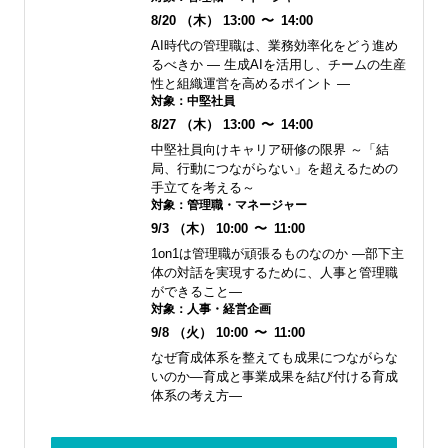
8/20
（木）
13:00
〜
14:00
AI時代の管理職は、業務効率化をどう進め
るべきか ― 生成AIを活用し、チームの生産
性と組織運営を高めるポイント ―
対象：
中堅社員
8/27
（木）
13:00
〜
14:00
中堅社員向けキャリア研修の限界 ～「結
局、行動につながらない」を超えるための
手立てを考える～
対象：
管理職・マネージャー
9/3
（木）
10:00
〜
11:00
1on1は管理職が頑張るものなのか ―部下主
体の対話を実現するために、人事と管理職
ができること―
対象：
人事・経営企画
9/8
（火）
10:00
〜
11:00
なぜ育成体系を整えても成果につながらな
いのか―育成と事業成果を結び付ける育成
体系の考え方―