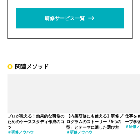
研修サービス一覧
関連メソッド
プロが教える！効果的な研修の
【内製研修にも使える】研修プ
仕事を
ためのケーススタディ作成のコ
ログラムのストーリー「5つの
ープ学
研修ノ
ツ
型」とテーマに適した選び方
研修ノウハウ
研修ノウハウ