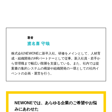
著者
渡名喜 守哉
株式会社NEWONEに新卒入社。研修をメインとして、人材育
渡名喜
成・組織開発のHRパートナーとして従事。新入社員・若手か
守哉"
ら管理職まで幅広い階層を支援している。また、社内では提
案書の集約システムの構築や組織開発の一環としての社内イ
width="1
ベントの企画・運営を行う。
04"
height="
104">
NEWONEでは、あらゆる企業のご希望やお悩
みにあわせた