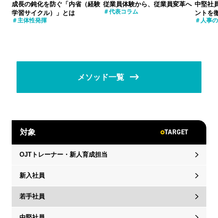
成長の鈍化を防ぐ「内省（経験
従業員体験から、従業員変革へ
中堅社
代表コラム
学習サイクル）」とは
ントを
主体性発揮
人事の
メソッド一覧
TARGET
対象
OJTトレーナー・新人育成担当
新入社員
若手社員
中堅社員