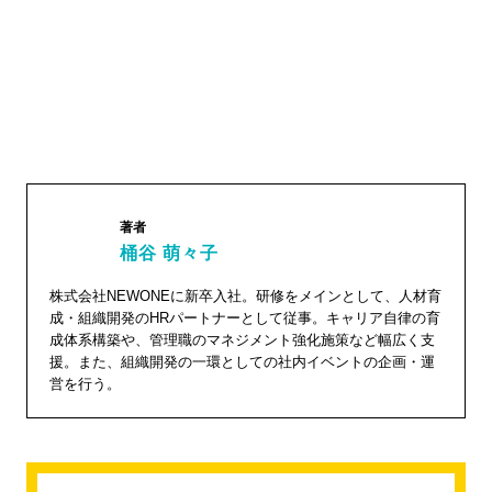
著者
桶谷 萌々子
桶谷
株式会社NEWONEに新卒入社。研修をメインとして、人材育
成・組織開発のHRパートナーとして従事。キャリア自律の育
萌々子"
成体系構築や、管理職のマネジメント強化施策など幅広く支
width="1
援。また、組織開発の一環としての社内イベントの企画・運
04"
営を行う。
height="
104">