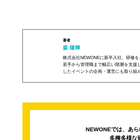
著者
森 陽輝
株式会社NEWONEに新卒入社。研修
若手から管理職まで幅広い階層を支援
したイベントの企画・運営にも取り組
森 陽輝"
width="104"
height="104">
NEWONEでは、あ
多種多様な