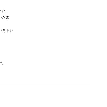
った」
いきま
が育まれ
す。