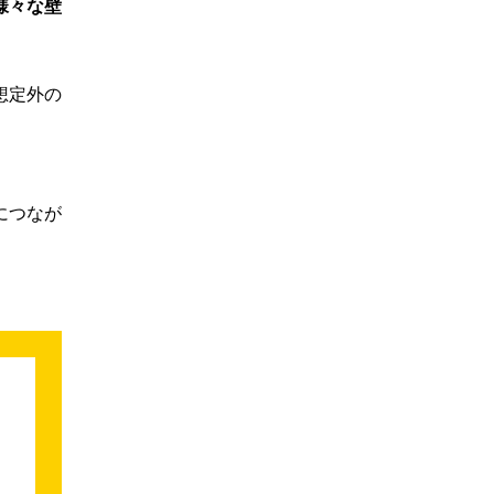
様々な壁
想定外の
につなが