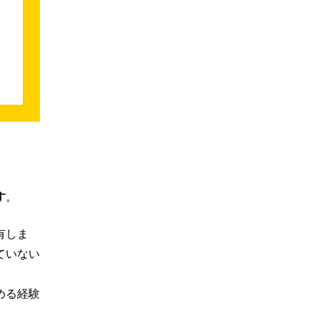
す
。
有しま
ていない
める経験