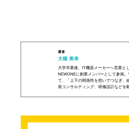
著者
大槻 美幸
大学卒業後、IT機器メーカーへ営業と
NEWONEに創業メンバーとして参画
て、「上下の関係性を想いでつなぎ、
発コンサルティング、研修設計などを
大槻 美幸"
width="104"
height="104">