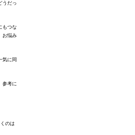
どうだっ
にもつな
、お悩み
一気に同
、参考に
いくのは