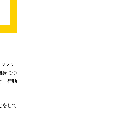
ージメン
自身につ
と、行動
とをして