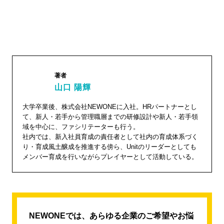
著者
山口 陽輝
大学卒業後、株式会社NEWONEに入社。HRパートナーとし
山口 陽
て、新人・若手から管理職層までの研修設計や新人・若手領
輝"
域を中心に、ファシリテーターも行う。
width="1
社内では、新入社員育成の責任者として社内の育成体系づく
り・育成風土醸成を推進する傍ら、Unitのリーダーとしても
04"
メンバー育成を行いながらプレイヤーとして活動している。
height="
104">
NEWONEでは、あらゆる企業のご希望やお悩