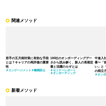
関連メソッド
若手の五月病対策に有効な手段
100社のオンボーディングデー
中途入
とは？キャリアの再評価の重要
タから読み解く、新人の長期定
番〜「
性
着と活躍のカギとは
い」と
エンゲージメント
離職防止
セミナーレポート
の両立
オンボーディング
オンボ
新着メソッド