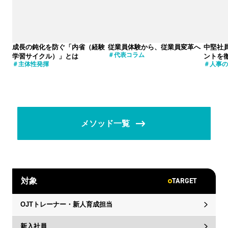
成長の鈍化を防ぐ「内省（経験
従業員体験から、従業員変革へ
中堅社
代表コラム
学習サイクル）」とは
ントを
主体性発揮
人事の
メソッド一覧
TARGET
対象
OJTトレーナー・新人育成担当
新入社員