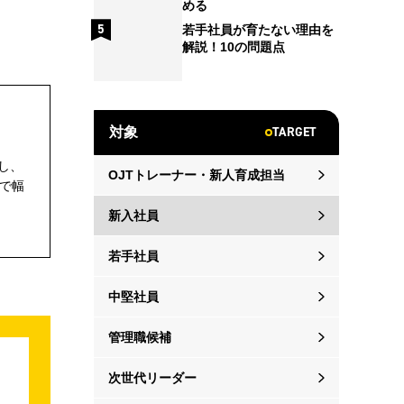
める
若手社員が育たない理由を
解説！10の問題点
TARGET
対象
し、
OJTトレーナー・新人育成担当
で幅
新入社員
若手社員
中堅社員
管理職候補
次世代リーダー