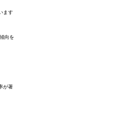
います
員傾向を
率が著