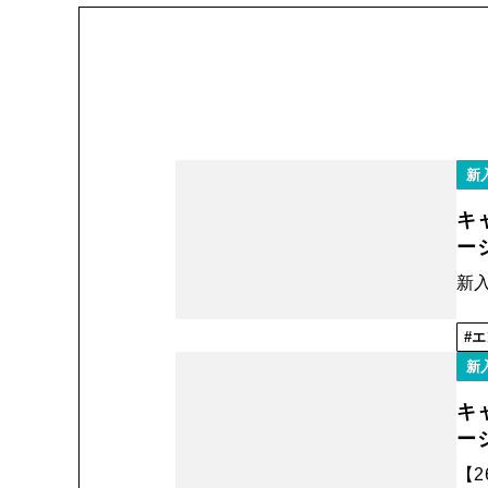
新
キ
ー
新
エ
新
キ
ー
【