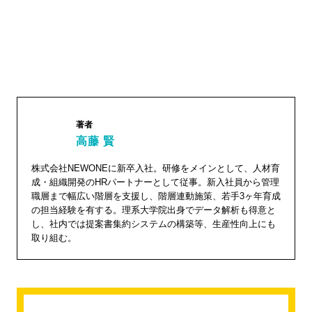
著者
高藤 賢
株式会社NEWONEに新卒入社。研修をメインとして、人材育
高藤 賢"
成・組織開発のHRパートナーとして従事。新入社員から管理
width="1
職層まで幅広い階層を支援し、階層連動施策、若手3ヶ年育成
04"
の担当経験を有する。理系大学院出身でデータ解析も得意と
し、社内では提案書集約システムの構築等、生産性向上にも
height="
取り組む。
104">