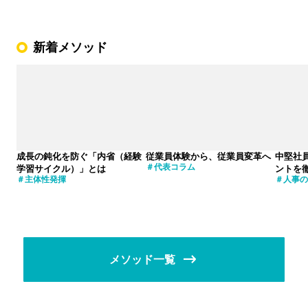
新着メソッド
成長の鈍化を防ぐ「内省（経験
従業員体験から、従業員変革へ
中堅社
代表コラム
学習サイクル）」とは
ントを
主体性発揮
人事の
メソッド一覧