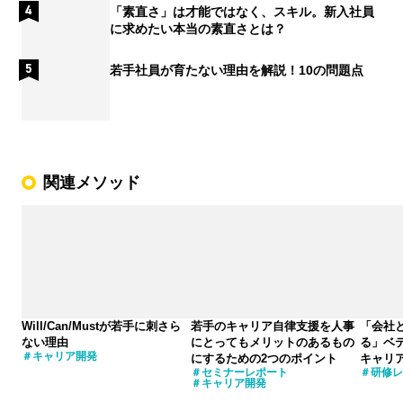
「素直さ」は才能ではなく、スキル。新入社員
に求めたい本当の素直さとは？
若手社員が育たない理由を解説！10の問題点
関連メソッド
Will/Can/Mustが若手に刺さら
若手のキャリア自律支援を人事
「会社
ない理由
にとってもメリットのあるもの
る」ベ
キャリア開発
にするための2つのポイント
キャリ
セミナーレポート
研修レ
キャリア開発