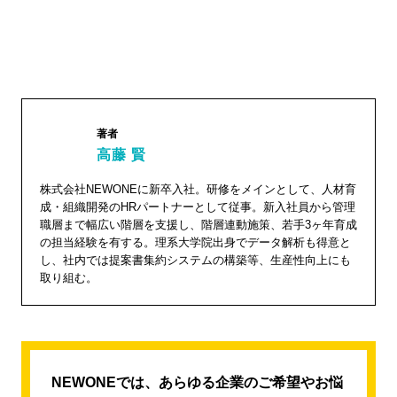
著者
高藤 賢
株式会社NEWONEに新卒入社。研修をメインとして、人材育
高藤 賢"
成・組織開発のHRパートナーとして従事。新入社員から管理
width="1
職層まで幅広い階層を支援し、階層連動施策、若手3ヶ年育成
04"
の担当経験を有する。理系大学院出身でデータ解析も得意と
し、社内では提案書集約システムの構築等、生産性向上にも
height="
取り組む。
104">
NEWONEでは、あらゆる企業のご希望やお悩