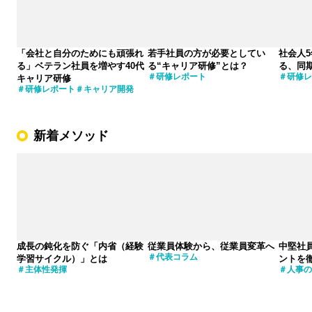
「会社と自分のためにも頑張れ
若手社員の方が必要としてい
社会人
る」ベテラン社員を増やす40代
る“キャリア研修”とは？
る、同
研修レポート
研修レ
キャリア研修
研修レポート
キャリア開発
新着メソッド
成長の鈍化を防ぐ「内省（経験
従業員体験から、従業員変革へ
中堅社
代表コラム
学習サイクル）」とは
ントを
主体性発揮
人事の