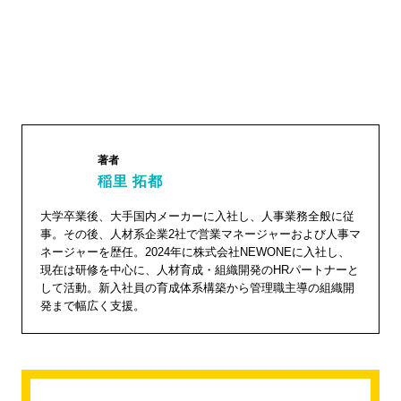
著者
稲里 拓都
稲里 拓
大学卒業後、大手国内メーカーに入社し、人事業務全般に従
事。その後、人材系企業2社で営業マネージャーおよび人事マ
都"
ネージャーを歴任。2024年に株式会社NEWONEに入社し、
width="1
現在は研修を中心に、人材育成・組織開発のHRパートナーと
04"
して活動。新入社員の育成体系構築から管理職主導の組織開
発まで幅広く支援。
height="
104">