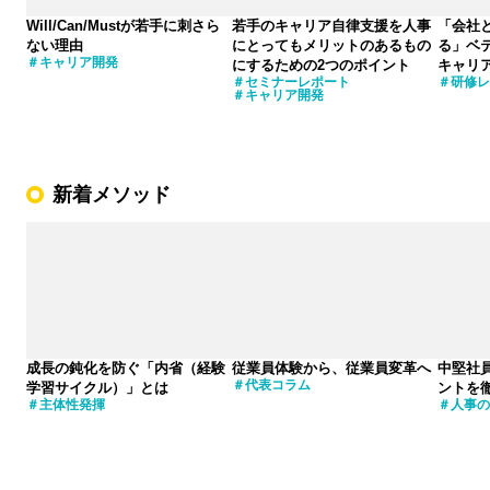
Will/Can/Mustが若手に刺さら
若手のキャリア自律支援を人事
「会社
ない理由
にとってもメリットのあるもの
る」ベ
キャリア開発
にするための2つのポイント
キャリ
セミナーレポート
研修レ
キャリア開発
新着メソッド
成長の鈍化を防ぐ「内省（経験
従業員体験から、従業員変革へ
中堅社
代表コラム
学習サイクル）」とは
ントを
主体性発揮
人事の