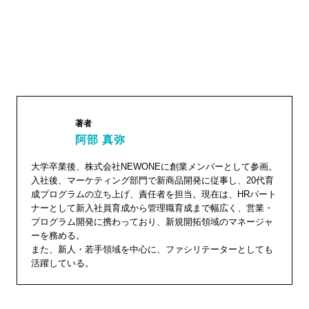
著者
阿部 真弥
阿部 真
大学卒業後、株式会社NEWONEに創業メンバーとして参画。
入社後、マーケティング部門で新商品開発に従事し、20代育
弥"
成プログラムの立ち上げ、責任者を担当。現在は、HRパート
width="1
ナーとして新入社員育成から管理職育成まで幅広く、営業・
04"
プログラム開発に携わっており、新規開拓領域のマネージャ
ーを務める。
height="
また、新人・若手領域を中心に、ファシリテーターとしても
104">
活躍している。