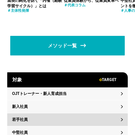
成長の鈍化を防ぐ「内省（経験
従業員体験から、従業員変革へ
中堅社
代表コラム
学習サイクル）」とは
ントを
主体性発揮
人事の
メソッド一覧
TARGET
対象
OJTトレーナー・新人育成担当
新入社員
若手社員
中堅社員