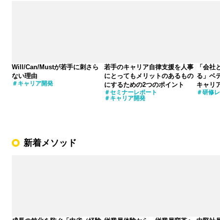
Will/Can/Mustが若手に刺さら
若手のキャリア自律支援を人事
「会社
ない理由
にとってもメリットのあるもの
る」ベ
キャリア開発
にするための2つのポイント
キャリ
セミナーレポート
研修レ
キャリア開発
新着メソッド