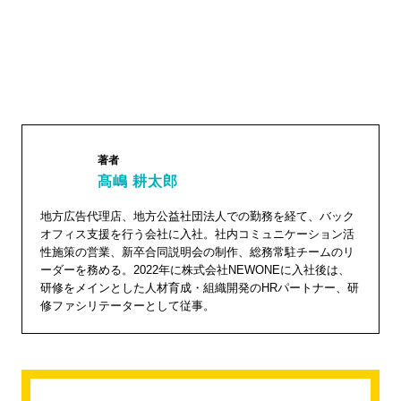
著者
髙嶋 耕太郎
髙嶋 耕
地方広告代理店、地方公益社団法人での勤務を経て、バック
オフィス支援を行う会社に入社。社内コミュニケーション活
太郎"
性施策の営業、新卒合同説明会の制作、総務常駐チームのリ
width="1
ーダーを務める。2022年に株式会社NEWONEに入社後は、
04"
研修をメインとした人材育成・組織開発のHRパートナー、研
修ファシリテーターとして従事。
height="
104">