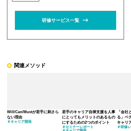
研修サービス一覧
関連メソッド
Will/Can/Mustが若手に刺さら
若手のキャリア自律支援を人事
「会社
ない理由
にとってもメリットのあるもの
る」ベ
キャリア開発
にするための2つのポイント
キャリ
セミナーレポート
研修レ
キャリア開発