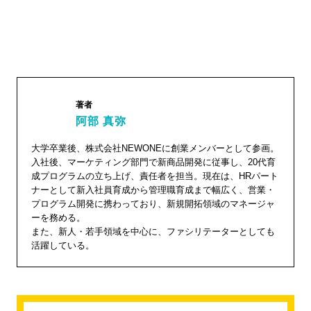
著者
阿部 真弥
阿部 真
大学卒業後、株式会社NEWONEに創業メンバーとして参画。
入社後、マーケティング部門で新商品開発に従事し、20代育
弥"
成プログラムの立ち上げ、責任者を担当。現在は、HRパート
width="1
ナーとして新入社員育成から管理職育成まで幅広く、営業・
04"
プログラム開発に携わっており、新規開拓領域のマネージャ
ーを務める。
height="
また、新人・若手領域を中心に、ファシリテーターとしても
104">
活躍している。