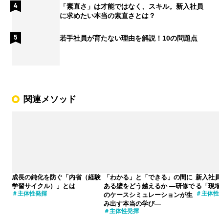
「素直さ」は才能ではなく、スキル。新入社員
に求めたい本当の素直さとは？
若手社員が育たない理由を解説！10の問題点
関連メソッド
成長の鈍化を防ぐ「内省（経験
「わかる」と「できる」の間に
新入社
学習サイクル）」とは
ある壁をどう越えるか ―研修で
る「現
主体性発揮
主体性
のケースシミュレーションが生
み出す本当の学び―
主体性発揮