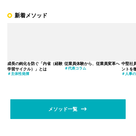
新着メソッド
成長の鈍化を防ぐ「内省（経験
従業員体験から、従業員変革へ
中堅社
代表コラム
学習サイクル）」とは
ントを
主体性発揮
人事の
メソッド一覧