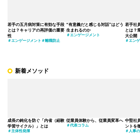
若手の五月病対策に有効な手段
“有意義だと感じる対話”はどう
若手社
とは？キャリアの再評価の重要
生まれるのか
とは？
エンゲージメント
性
大公開
エンゲージメント
離職防止
エンゲ
新着メソッド
成長の鈍化を防ぐ「内省（経験
従業員体験から、従業員変革へ
中堅社
代表コラム
学習サイクル）」とは
ントを
主体性発揮
人事の