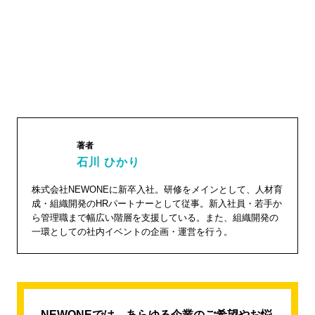
著者
石川 ひかり
石川 ひ
株式会社NEWONEに新卒入社。研修をメインとして、人材育
成・組織開発のHRパートナーとして従事。新入社員・若手か
かり"
ら管理職まで幅広い階層を支援している。また、組織開発の
width="1
一環としての社内イベントの企画・運営を行う。
04"
height="
104">
NEWONEでは、あらゆる企業のご希望やお悩