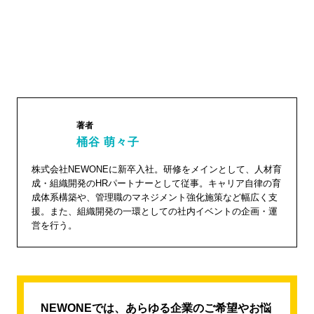
著者
桶谷 萌々子
桶谷
株式会社NEWONEに新卒入社。研修をメインとして、人材育
成・組織開発のHRパートナーとして従事。キャリア自律の育
萌々子"
成体系構築や、管理職のマネジメント強化施策など幅広く支
width="1
援。また、組織開発の一環としての社内イベントの企画・運
04"
営を行う。
height="
104">
NEWONEでは、あらゆる企業のご希望やお悩