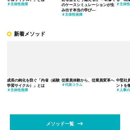
主体性発揮
主体性
のケースシミュレーションが生
み出す本当の学び―
主体性発揮
新着メソッド
成長の鈍化を防ぐ「内省（経験
従業員体験から、従業員変革へ
中堅社
代表コラム
学習サイクル）」とは
ントを
主体性発揮
人事の
メソッド一覧