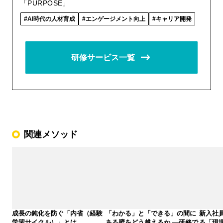
「PURPOSE」
AI時代の人材育成
エンゲージメント向上
キャリア開発
研修サービス一覧
関連メソッド
成長の鈍化を防ぐ「内省（経験
「わかる」と「できる」の間に
新入社
学習サイクル）」とは
ある壁をどう越えるか ―研修で
る「現