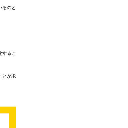
いるのと
化するこ
ことが求