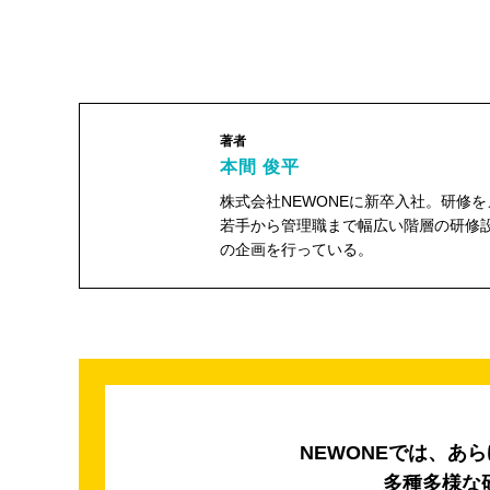
著者
本間 俊平
株式会社NEWONEに新卒入社。研修
若手から管理職まで幅広い階層の研修
の企画を行っている。
本間 俊平"
width="104"
height="104">
NEWONEでは、あ
多種多様な