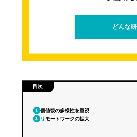
どんな研
目次
1.
価値観の多様性を重視
2.
リモートワークの拡大