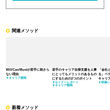
関連メソッド
Will/Can/Mustが若手に刺さら
若手のキャリア自律支援を人事
「会社
ない理由
にとってもメリットのあるもの
る」ベ
キャリア開発
にするための2つのポイント
キャリ
セミナーレポート
研修レ
キャリア開発
新着メソッド