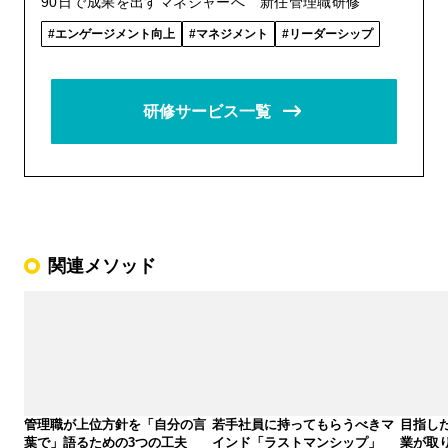
90日で成果を出すマネジャーへ 新任管理職研修
エンゲージメント向上
マネジメント
リーダーシップ
研修サービス一覧
関連メソッド
管理職が上位方針を「自分の言
若手社員に持ってもらうべきマ
目指し
葉で」語るための3つの工夫
インド「ラストマンシップ」
業が取