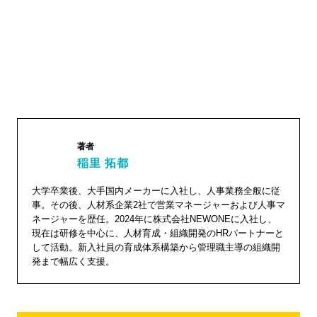
著者
稲里 拓都
稲里 拓
大学卒業後、大手国内メーカーに入社し、人事業務全般に従
事。その後、人材系企業2社で営業マネージャーおよび人事マ
都"
ネージャーを歴任。2024年に株式会社NEWONEに入社し、
width="1
現在は研修を中心に、人材育成・組織開発のHRパートナーと
04"
して活動。新入社員の育成体系構築から管理職主導の組織開
発まで幅広く支援。
height="
104">