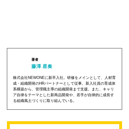
著者
藤澤 星奏
株式会社NEWONEに新卒入社。研修をメインとして、人材育
藤澤 星
成・組織開発のHRパートナーとして従事。新入社員の育成体
奏"
系構築から、管理職主導の組織開発まで支援。また、キャリ
width="1
ア自律をテーマとした新商品開発や、若手が自律的に成長す
る組織風土づくりに取り組んでいる。
04"
height="
104">