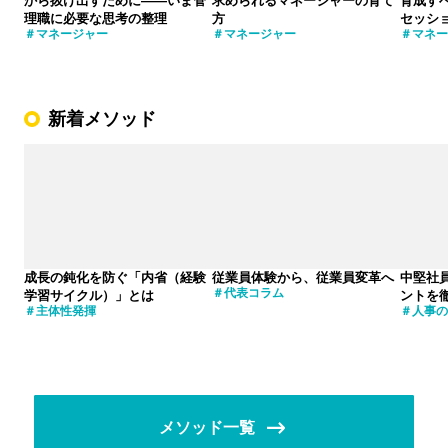
から抜け出すために――いま管
求められるマネージャーの育て
育成す
理職に必要な思考の整理
方
セッシ
マネージャー
マネージャー
マネー
新着メソッド
成長の鈍化を防ぐ「内省（経験
従業員体験から、従業員変革へ
中堅社
代表コラム
学習サイクル）」とは
ントを
主体性発揮
人事の
メソッド一覧