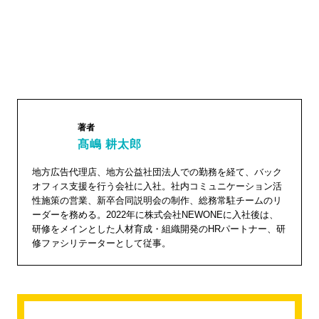
著者
髙嶋 耕太郎
髙嶋 耕
地方広告代理店、地方公益社団法人での勤務を経て、バック
オフィス支援を行う会社に入社。社内コミュニケーション活
太郎"
性施策の営業、新卒合同説明会の制作、総務常駐チームのリ
width="1
ーダーを務める。2022年に株式会社NEWONEに入社後は、
04"
研修をメインとした人材育成・組織開発のHRパートナー、研
修ファシリテーターとして従事。
height="
104">