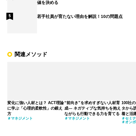
値を決める
若手社員が育たない理由を解説！10の問題点
関連メソッド
変化に強い人材とは？ ACT理論
“前向き”を求めすぎない人材育
100社
に学ぶ「心理的柔軟性」の鍛え
成― ネガティブな気持ちを抱え
タから
方
ながらも行動できる力を育てる
着と活
マネジメント
マネジメント
セミナ
オンボ