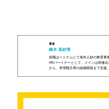
著者
鏑木 亜紗実
前職はベトナムにて海外人財の教育事業
HRパートナーとして、メインは研修
から、管理職主導の組織開発まで支援
鏑木 亜紗実"
width="104"
height="104">