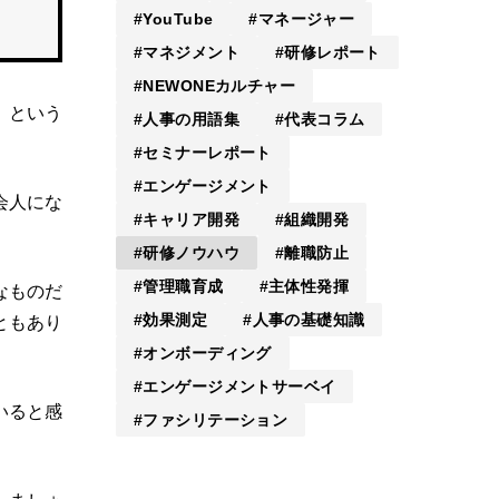
YouTube
マネージャー
マネジメント
研修レポート
NEWONEカルチャー
」という
人事の用語集
代表コラム
セミナーレポート
エンゲージメント
会人にな
キャリア開発
組織開発
。
研修ノウハウ
離職防止
管理職育成
主体性発揮
なものだ
効果測定
人事の基礎知識
ともあり
オンボーディング
エンゲージメントサーベイ
いると感
ファシリテーション