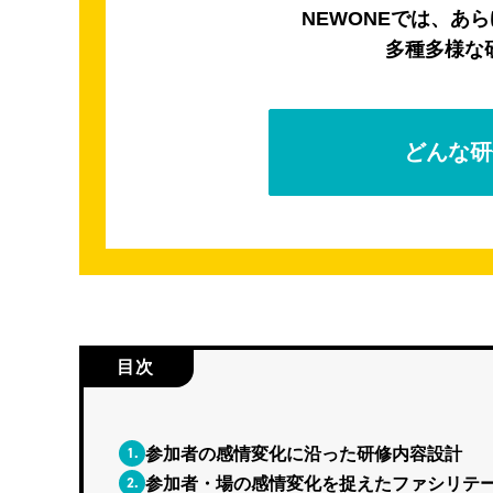
NEWONEでは、あ
多種多様な
どんな研
目次
1.
参加者の感情変化に沿った研修内容設計
2.
参加者・場の感情変化を捉えたファシリテ