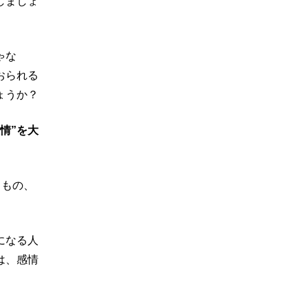
しましょ
ゃな
おられる
ょうか？
感情”を大
るもの、
になる人
は、感情