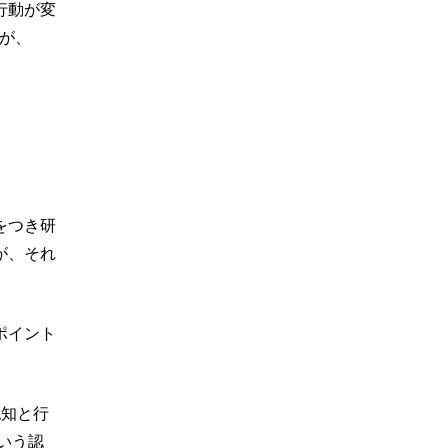
行動が変
すが、
をつき研
が、それ
ポイント
認知と行
いう認