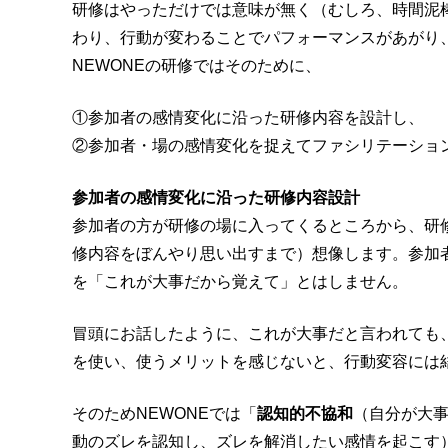
研修はやっただけでは意味が無く（むしろ、時間泥
わり、行動が変わることでパフォーマンスがあがり、自
NEWONEの研修ではそのために、
①参加者の感情変化に沿った研修内容を設計し、
②参加者・場の感情変化を捉えてファシリテーショ
参加者の感情変化に沿った研修内容設計
参加者の方が研修の場に入ってくるところから、研
修内容をぼんやり思い出すまで）想像します。参加
を「これが大事だから覚えて」とはしません。
冒頭にお話したように、これが大事だと言われても
を使い、使うメリットを感じないと、行動変容には
そのためNEWONEでは「
認知的不協和
（自分が大
動のズレを認知し、ズレを解消したい感情を起こす