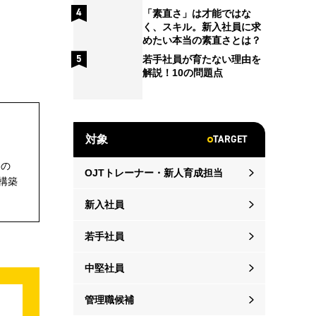
「素直さ」は才能ではな
く、スキル。新入社員に求
めたい本当の素直さとは？
若手社員が育たない理由を
解説！10の問題点
TARGET
対象
発の
OJTトレーナー・新人育成担当
構築
新入社員
若手社員
中堅社員
管理職候補