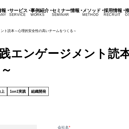
情報
サービス
事例紹介
セミナー情報
メソッド
採用情報
ANY
SERVICE
WORKS
SEMINAR
METHOD
RECRUIT
O
メント読本～心理的安全性の高いチームをつくる～
践エンゲージメント読
る～
向上
1on1実践
組織開発