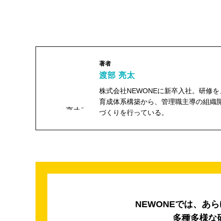
著者
渡部 亮太
株式会社NEWONEに新卒入社。研修
育成体系構築から、管理職主導の組織
渡部 亮太"
づくりを行っている。
width="104"
height="104">
NEWONEでは、あ
多種多様な