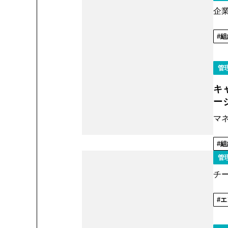
企
組
管
キ
ー
マ
組
管
チ
エ