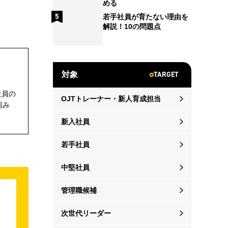
める
若手社員が育たない理由を
解説！10の問題点
TARGET
対象
社員の
OJTトレーナー・新人育成担当
組み
新入社員
若手社員
中堅社員
管理職候補
次世代リーダー