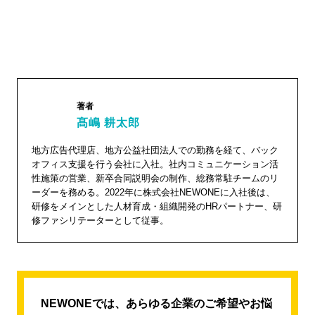
著者
髙嶋 耕太郎
髙嶋 耕
地方広告代理店、地方公益社団法人での勤務を経て、バック
オフィス支援を行う会社に入社。社内コミュニケーション活
太郎"
性施策の営業、新卒合同説明会の制作、総務常駐チームのリ
width="1
ーダーを務める。2022年に株式会社NEWONEに入社後は、
04"
研修をメインとした人材育成・組織開発のHRパートナー、研
修ファシリテーターとして従事。
height="
104">
NEWONEでは、あらゆる企業のご希望やお悩