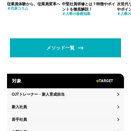
従業員体験から、従業員変革へ
中堅社員研修とは？特徴やポイ
次世代
代表コラム
ントを徹底解説！
やポイ
人事の基礎知識
人事の
メソッド一覧
TARGET
対象
OJTトレーナー・新人育成担当
新入社員
若手社員