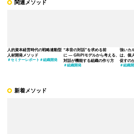
関連メソッド
人的資本経営時代の戦略連動型
“本音の対話”を求める前
強いカ
人材開発メソッド
に ― GRiPIモデルから考える、
は、個
セミナーレポート
組織開発
対話が機能する組織の作り方
促すの
組織開発
組織開
新着メソッド