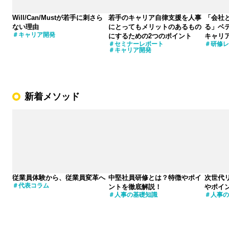
Will/Can/Mustが若手に刺さら
若手のキャリア自律支援を人事
「会社
ない理由
にとってもメリットのあるもの
る」ベ
キャリア開発
にするための2つのポイント
キャリ
セミナーレポート
研修レ
キャリア開発
新着メソッド
従業員体験から、従業員変革へ
中堅社員研修とは？特徴やポイ
次世代
代表コラム
ントを徹底解説！
やポイ
人事の基礎知識
人事の