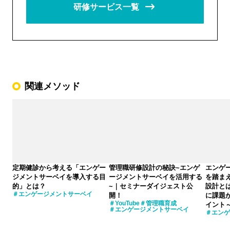
研修サービス一覧
関連メソッド
定期健診から考える「エンゲー
管理職研修設計の秘訣~エンゲ
エンゲ
ジメントサーベイを導入する目
ージメントサーベイを活用する
を踏ま
的」とは？
~｜セミナーダイジェスト公
設計と
エンゲージメントサーベイ
開！
に課題
YouTube
管理職育成
イント
エンゲージメントサーベイ
エンゲ